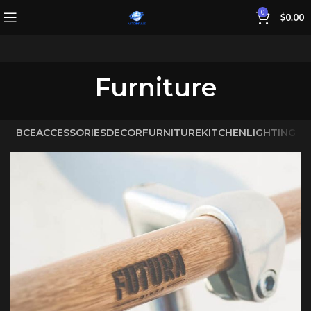
0
$
0.00
Furniture
ВСЕ
ACCESSORIES
DECOR
FURNITURE
KITCHEN
LIGHTING