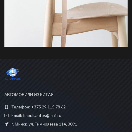
A LACUS BIBENDUM PULVINAR
FURNITURE
АВТОМОБИЛИ ИЗ КИТАЯ
Телефон: +375 29 115 78 62
Email: Impulsautos@mail.ru
г. Минск, ул. Тимирязева 114, 3091