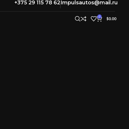
+375 29 115 78 62
Impulsautos@mail.ru
0
$
0.00