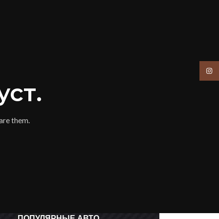
Insta
уст.
are them.
ПОПУЛЯРНЫЕ АВТО