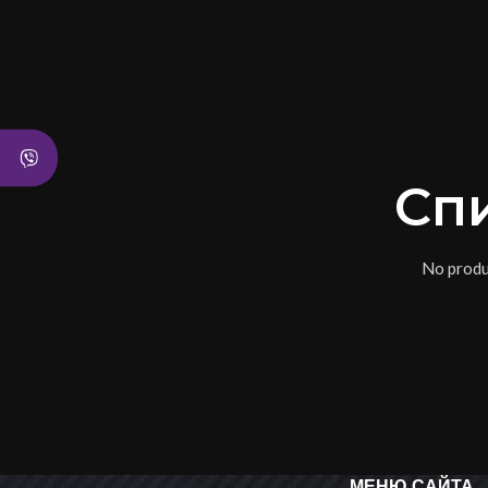
Спи
No produ
МЕНЮ САЙТА